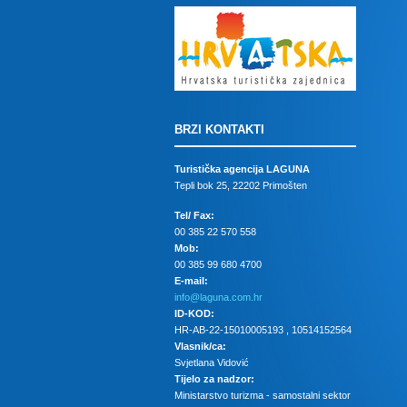
BRZI KONTAKTI
Turistička agencija LAGUNA
Tepli bok 25, 22202 Primošten
Tel/ Fax:
00 385 22 570 558
Mob:
00 385 99 680 4700
E-mail:
info@laguna.com.hr
ID-KOD:
HR-AB-22-15010005193 , 10514152564
Vlasnik/ca:
Svjetlana Vidović
Tijelo za nadzor:
Ministarstvo turizma - samostalni sektor