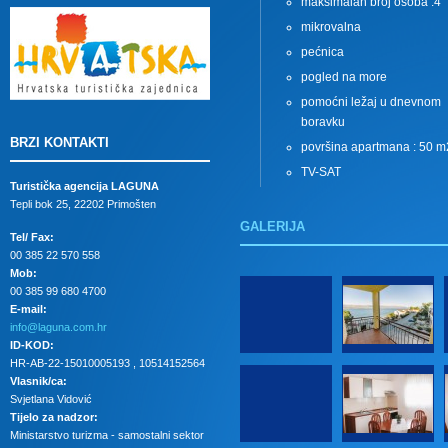
maksimalan broj osoba :4
mikrovalna
pećnica
pogled na more
pomoćni ležaj u dnevnom
boravku
BRZI KONTAKTI
površina apartmana : 50 m
TV-SAT
Turistička agencija LAGUNA
Tepli bok 25, 22202 Primošten
GALERIJA
Tel/ Fax:
00 385 22 570 558
Mob:
00 385 99 680 4700
E-mail:
info@laguna.com.hr
ID-KOD:
HR-AB-22-15010005193 , 10514152564
Vlasnik/ca:
Svjetlana Vidović
Tijelo za nadzor:
Ministarstvo turizma - samostalni sektor