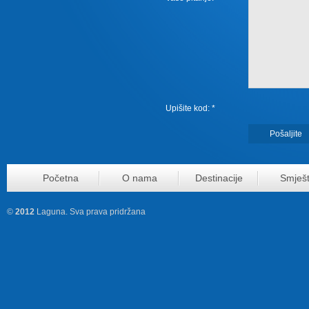
Upišite kod: *
Početna
O nama
Destinacije
Smješt
©
2012
Laguna. Sva prava pridržana