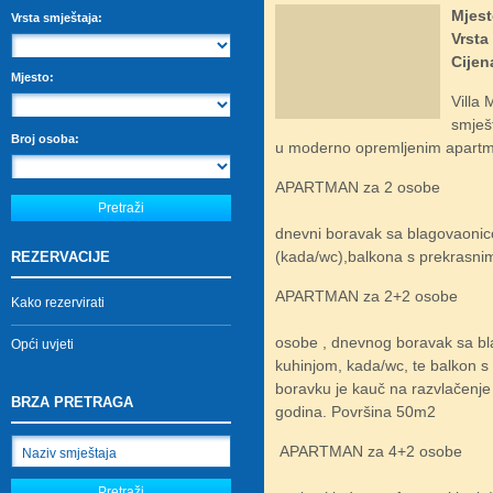
Mjest
Vrsta smještaja:
Vrsta
Cijen
Mjesto:
Villa 
smješ
Broj osoba:
u moderno opremljenim apart
APARTMA
sastoji 
dnevni boravak sa blagovaoni
(kada/wc),balkona s prekrasn
REZERVACIJE
APARTMAN
Kako rezervirati
osobe , dnevnog boravak sa b
Opći uvjeti
kuhinjom, kada/wc, te balkon
boravku je kauč na razvlačenje 
BRZA PRETRAGA
godina. Površina 50m2
APARTMAN