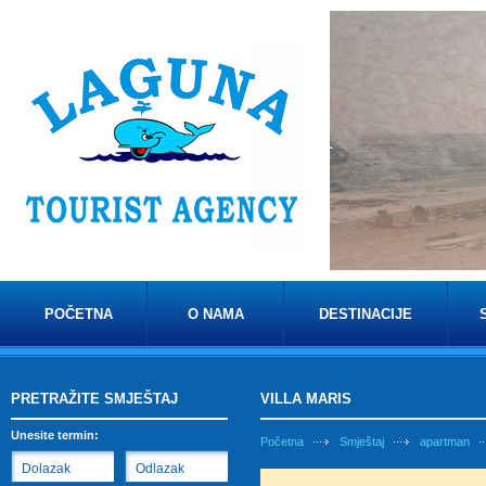
POČETNA
O NAMA
DESTINACIJE
PRETRAŽITE SMJEŠTAJ
VILLA MARIS
Unesite termin:
Početna
Smještaj
apartman