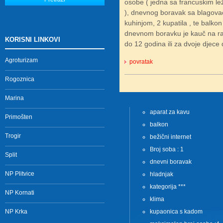
osobe ( jedna sa francuskim l
), dnevnog boravak sa blagov
kuhinjom, 2 kupatila , te balk
dnevnom boravku je kauč na raz
KORISNI LINKOVI
do 12 godina ili za dvoje djec
Agroturizam
povratak
Rogoznica
Marina
aparat za kavu
Primošten
balkon
Trogir
bežični internet
Broj soba : 1
Split
dnevni boravak
NP Plitvice
hladnjak
kategorija ***
NP Kornati
klima
NP Krka
kupaonica s kadom